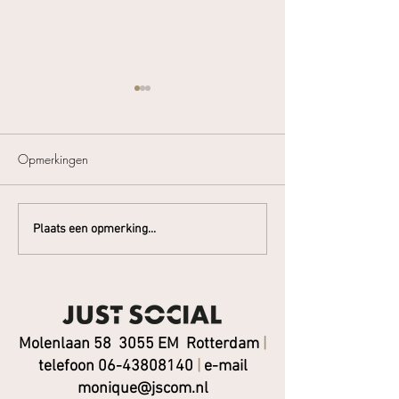
Rijnvaart
Opmerkingen
Duingeest - de Otterschelp
Plaats een opmerking...
Molenlaan 58 3055 EM Rotterdam
|
telefoon 06-43808140
|
e-mail
monique@jscom.nl